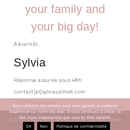
your family and
your big day!
À bientôt,
Sylvia
Réponse assurée sous 48h.
contact[at]sylviacalmet.com
+33 6 75 60 40 06
Nous utilisons des cookies pour vous garantir la meilleure
expérience sur notre site web. Si vous continuez à utiliser ce
site, nous supposerons que vous en êtes satisfait.
© 2026 Sylvia Calmet Photographe
• Construit avec
GeneratePress
OK
Non
Politique de confidentialité